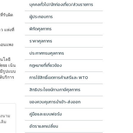
บุคคลทั่วไป/นักท่องเที่ยว/ส่วนราชการ
ี่รับผิด
ผู้ประกอบการ
พิกัดศุลกากร
แห่งที่
ราคาศุลกากร
านดอนแพง
ประกาศกรมศุลกากร
นโลยี
ess เน้น
กฎหมายที่เกี่ยวข้อง
มีรูปแบบ
้บริการ
การใช้สิทธิ์เขตการค้าเสรีและ WTO
สิทธิประโยชน์ทางภาษีศุลกากร
ของควบคุมการนำเข้า-ส่งออก
คู่มือและแบบฟอร์ม
ลงนาม
ฉลิม
อัตราแลกเปลี่ยน