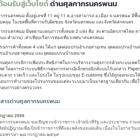
ต้อนรับสู่เว็บไซต์
ด่านศุลกากรนครพนม
ากรนครพนม ตั้งอยู่เลขที่ 11 หมู่ 11 ต.อาจสามารถ อ.เมือง จ.นครพนม มีพื้นท
คลุม ในเขตพื้นที่ความรับผิดชอบ จังหวัดนครพนม และจังหวัดสกลนคร
กากรนครพนม มีจุดผ่านแดนถาวรทั้งหมด 2 แห่ง คือ สะพานมิตรภาพไทย-ลาว 
นม-คำม่วน) ,ท่าเทียบเรือการท่องเที่ยวเทศบาลนครพนม
ปรนการค้าทั้งหมด 4 แห่ง ได้แก่ จุดผ่อนปรนอำเภอท่าอุเทน จุดผ่อนปรนบ้
ปรนอำเภอธาตุพนม และจุดผ่อนปรนบ้านหนาด
นกรมศุลกากรมีการเพิ่มประสิทธิภาพในการบริหารงานศุลกากรด้วยระบบเทคโ
ศ โดยการนำระบบพิธีการศุลกากรทางอิเล็กทรอนิกส์แบบไร้เอกสาร Paperl
่สะดวก รวดเร็ว และโปร่งใส ในรูปแบบของ E-customs ซึ่งได้ถูกออกแบบให้
ตอนการทำงานของโปรแกรมของแต่ละระบบมาเป็นมาตรฐานเดียวกัน เพื่อให
ระกอบการอย่างครบวงจร
วสารด่านศุลกากรนครพนม
รกฎาคม 2569
ุลกากรนครพนม ขอเชิญชวนข้าราชการ เจ้าหน้าที่รัฐ และประชาชน ร่วม
ัตย์ปฏิญาณเพื่อเป็นข้าราชการที่ดีและพลังของแผ่นดิน เนื่องในโอกาสวันเ
นมพรรษา ๒๘ กรกฎาคม ๒๕๖๙