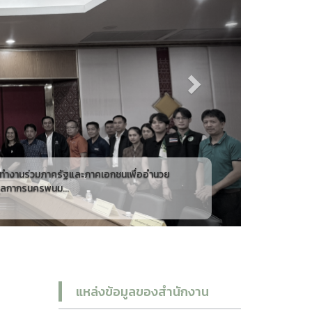
วันที่ 3 สิงหาคม 2569 นางสาววิภาวี ถึงนาค หัวหน้าฝ่ายบริการ
พัฒนาจังหวัดนครพนม พ.ศ. 25
แหล่งข้อมูลของสำนักงาน