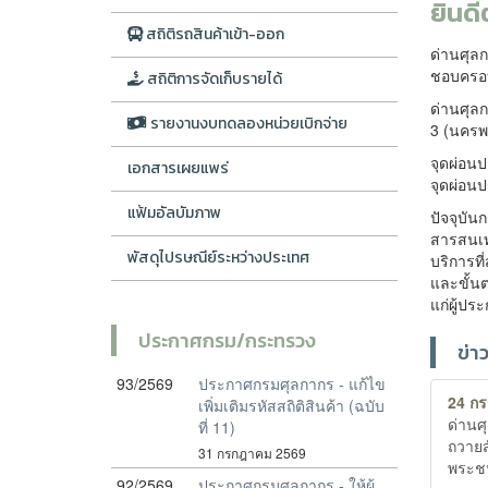
ยินดี
สถิติรถสินค้าเข้า-ออก
ด่านศุลก
ชอบครอบ
สถิติการจัดเก็บรายได้
ด่านศุล
รายงานงบทดลองหน่วยเบิกจ่าย
3 (นครพ
จุดผ่อน
เอกสารเผยแพร่
จุดผ่อน
แฟ้มอัลบัมภาพ
ปัจจุบั
สารสนเท
พัสดุไปรษณีย์ระหว่างประเทศ
บริการที
และขั้น
แก่ผู้ป
ประกาศกรม/กระทรวง
ข่า
93/2569
ประกาศกรมศุลกากร - แก้ไข
24 ก
เพิ่มเติมรหัสสถิติสินค้า (ฉบับ
ด่านศ
ที่ 11)
ถวายส
31 กรกฎาคม 2569
พระช
92/2569
ประกาศกรมศุลกากร - ให้ผู้